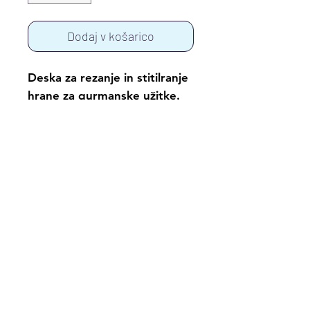
Dodaj v košarico
Deska za rezanje in stitilranje
hrane za gurmanske užitke.
deske so različnih dimenzij in
iz različnih vrst lesa.
Premazano in zaščiteno z
oljem, ki je registrirano za
prehrambene namene.
© 2017 by Alenka Šeme
Fotografije: Vasja Ambrožič, Ambrosia,
oblikovalski studio d.o.o.
www.ambrosia.si
;
Mateja Jordovič Potočnik, Studio Forma
d.o.o., Žana Kapetanović in Dejan Tonkli