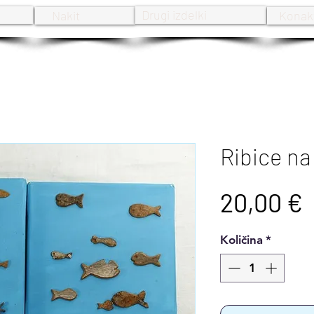
Drugi izdelki
Nakit
Konak
Ribice na
P
20,00 €
Količina
*