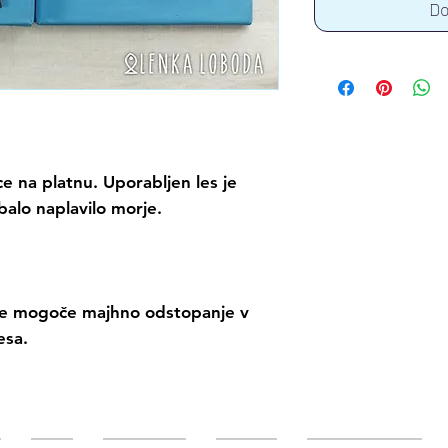
Do
ce na platnu. Uporabljen les je 
obalo naplavilo morje.
 je mogoče majhno odstopanje v 
esa.