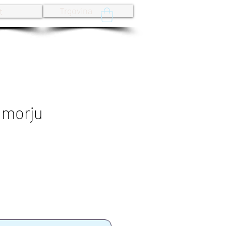
Trgovina
t
 morju
rice