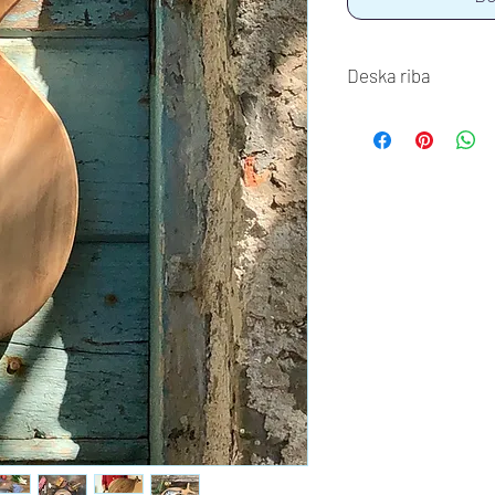
Deska riba
Velikost deske je 