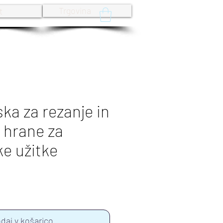
Trgovina
t
ska za rezanje in
e hrane za
e užitke
rice
daj v košarico