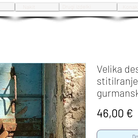
Drugi izdelki
Nakit
Konak
Velika de
stitilranj
gurmansk
P
46,00 €
Do