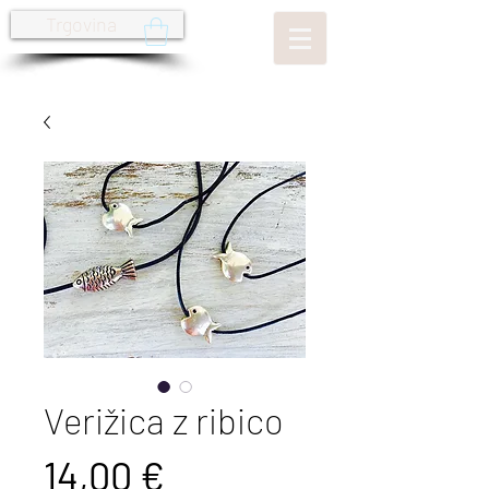
Trgovina
Verižica z ribico
Price
14,00 €