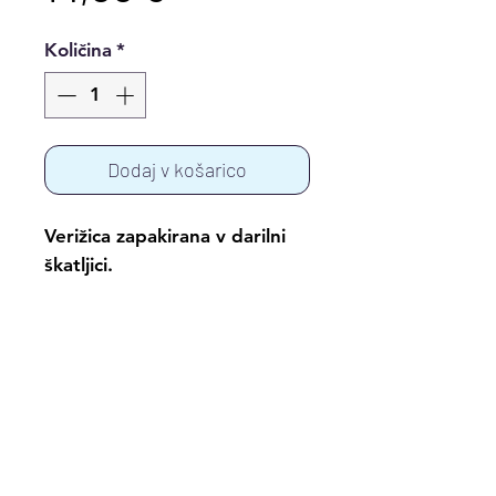
Količina
*
Dodaj v košarico
Verižica zapakirana v darilni
škatljici.
© 2017 by Alenka Šeme
Fotografije: Vasja Ambrožič, Ambrosia,
oblikovalski studio d.o.o.
www.ambrosia.si
;
Mateja Jordovič Potočnik, Studio Forma
d.o.o., Žana Kapetanović in Dejan Tonkli
Oblikovanje CGP: G