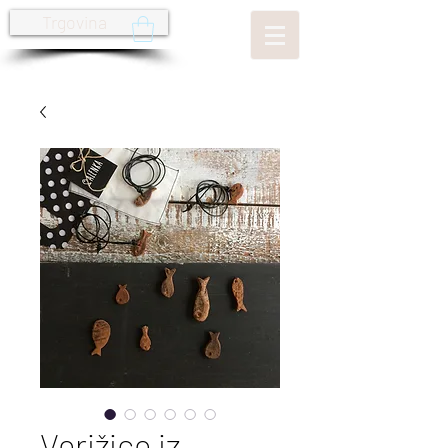
Trgovina
Verižice iz