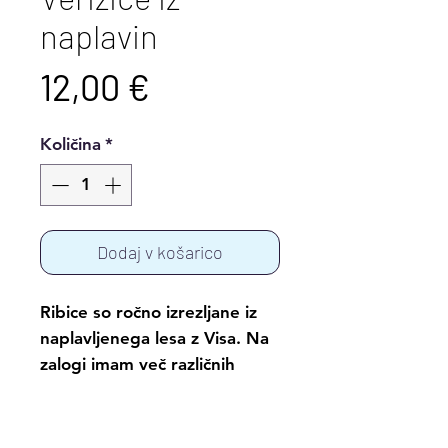
naplavin
Price
12,00 €
Količina
*
Dodaj v košarico
Ribice so ročno izrezljane iz
naplavljenega lesa z Visa. Na
zalogi imam več različnih
velikosti. Zaščitene in
inpregnirane so z oljem.